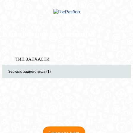
Главная
»
VW
»
Polo (HB) 2009-2017
» Кузов внутренние элементы
Корзина
Кузов внутренние элементы
пуста
ТИП ЗАПЧАСТИ
Зеркало заднего вида (1)
8 (921) 965-34-81
00
00
00
00
ПН-ПТ: 00
- 00
; СБ: 00
- 00
ВС: выходной
Связаться с нами