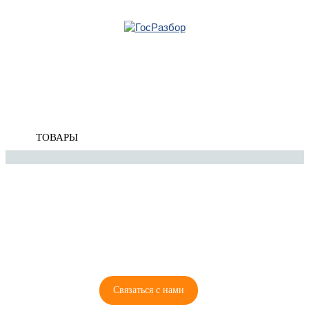
Главная
»
VW
»
Passat CC 2008-2017
» Колесные диски
Корзина
Колесные диски
пуста
ТОВАРЫ
8 (921) 965-34-81
00
00
00
00
ПН-ПТ: 00
- 00
; СБ: 00
- 00
ВС: выходной
Связаться с нами