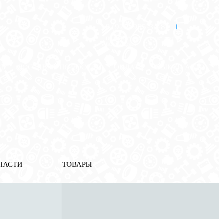
8 (921) 965-34-81
00
00
00
00
ПН-ПТ: 00
- 00
; СБ: 00
- 00
ВС: выходной
ЗЬ
ДОСТАВКА ПО РОССИИ
ОПЛАТА
ВЫКУП АВТО
ЧАСТИ
ТОВАРЫ