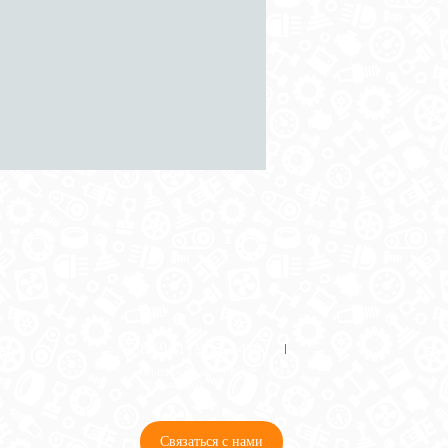
8 (921) 965-34-81
00
00
00
00
ПН-ПТ: 00
- 00
; СБ: 00
- 00
ВС: выходной
Связаться с нами