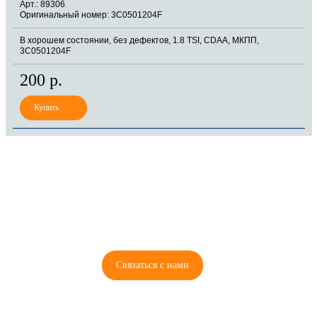
Арт.: 89306
Оригинальный номер: 3C0501204F
В хорошем состоянии, без дефектов, 1.8 TSI, CDAA, МКПП,
3C0501204F
200 р.
8 (921) 965-34-81
00
00
00
00
ПН-ПТ: 00
- 00
; СБ: 00
- 00
ВС: выходной
Связаться с нами