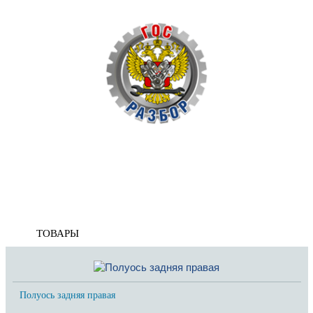
Корзина
пуста
Главная
»
VW
»
Golf V 2003-2009
»
Трансмиссия
» Полуось задняя
Полуось задняя
ТОВАРЫ
Полуось задняя правая