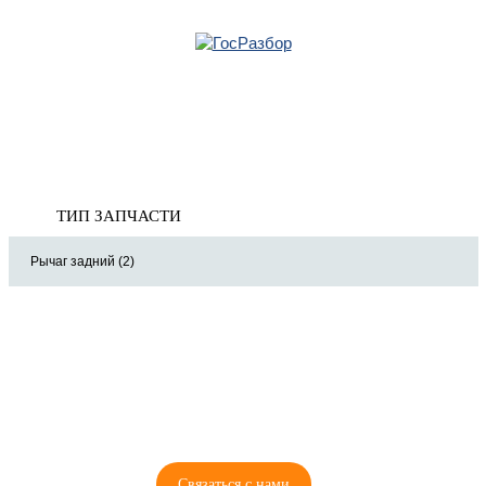
Главная
»
Volvo
»
XC70 Cross Country 2007-2016
» Подвеска задних колес
Корзина
Подвеска задних колес
пуста
ТИП ЗАПЧАСТИ
Рычаг задний (2)
8 (921) 965-34-81
00
00
00
00
ПН-ПТ: 00
- 00
; СБ: 00
- 00
ВС: выходной
Связаться с нами