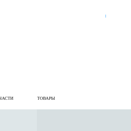
8 (921) 965-34-81
00
00
00
00
ПН-ПТ: 00
- 00
; СБ: 00
- 00
ВС: выходной
ЗЬ
ДОСТАВКА ПО РОССИИ
ОПЛАТА
ВЫКУП АВТО
16
» Оптика
ЧАСТИ
ТОВАРЫ