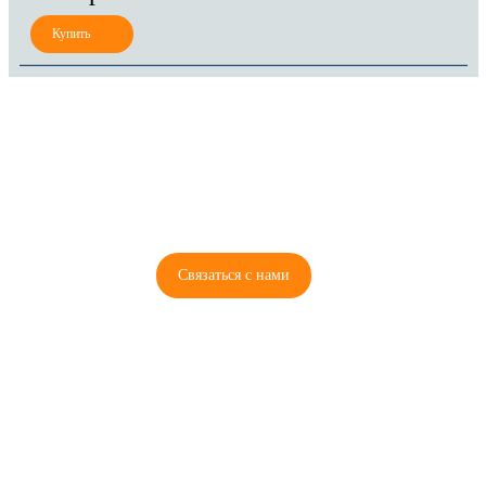
8 (921) 965-34-81
00
00
00
00
ПН-ПТ: 00
- 00
; СБ: 00
- 00
ВС: выходной
Связаться с нами
© 2026 Copyright ГосРазбор