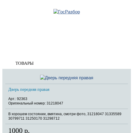
Главная
»
Volvo
»
XC70 Cross Country 2007-2016
»
Кузов наружные элементы
»
Дверь передняя
Корзина
пуста
Дверь передняя
ТОВАРЫ
Дверь передняя правая
Арт.: 92363
Оригинальный номер: 31218047
В хорошем состоянии, вмятина, смотри фото, 31218047 31335589
30799711 31250170 31298712
1000 р.