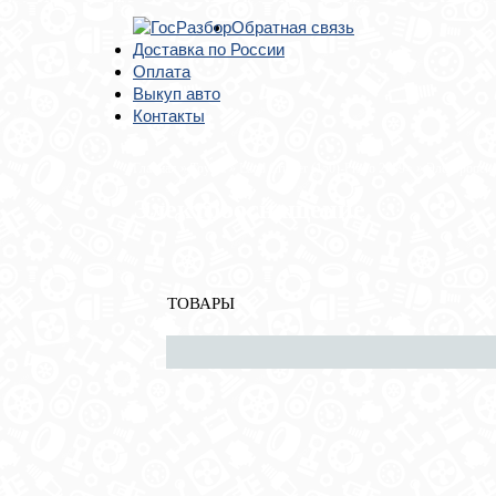
Обратная связь
Доставка по России
Оплата
Выкуп авто
Контакты
Главная
»
Toyota
»
Land Cruiser (150)-Prado 2009>
» Электроосн
Электрооснащение
ТОВАРЫ