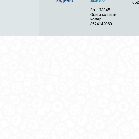
заднего
852
Арт.: 78345
Оригинальный
номер:
8524142060
ОБРАТНАЯ СВЯЗЬ
ДОСТАВКА ПО РОССИИ
 месте
ОПЛАТА
ВЫКУП АВТО
КОНТАКТЫ