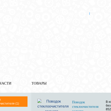
8 (921) 965-34-81
00
00
00
00
ПН-ПТ: 00
- 00
; СБ: 00
- 00
ВС: выходной
ЗЬ
ДОСТАВКА ПО РОССИИ
ОПЛАТА
ВЫКУП АВТО
ные элементы
» Поводок стеклоочистителя
ЧАСТИ
ТОВАРЫ
к
В х
Поводок
чистителя (1)
без
стеклоочистителя
85