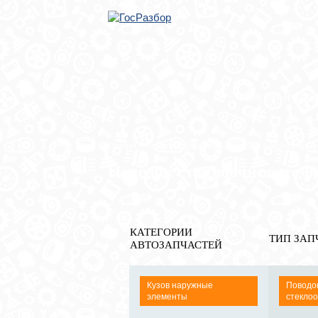
ОБРАТНАЯ СВЯ
Главная
»
Toyota
»
Highlander II 2007-2013
»
Кузов наруж
Поводок стеклоочистителя
КАТЕГОРИИ
ТИП ЗАП
АВТОЗАПЧАСТЕЙ
Кузов наружные
Поводо
элементы
стеклоо