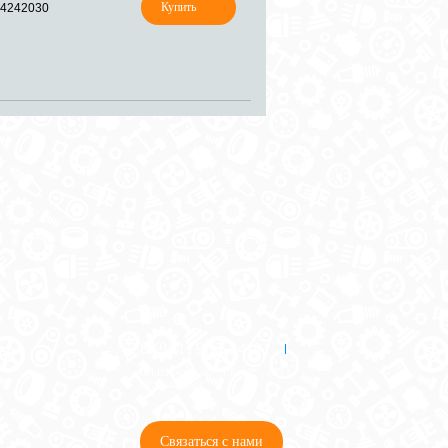
4242030
8 (921) 965-34-81
00
00
00
00
ПН-ПТ: 00
- 00
; СБ: 00
- 00
ВС: выходной
Связаться с нами