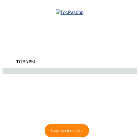
Главная
»
Toyota
»
Corolla E12 2001-2007
» Подвеска двигателя/КПП
Корзина
Подвеска двигателя/КПП
пуста
ТОВАРЫ
8 (921) 965-34-81
00
00
00
00
ПН-ПТ: 00
- 00
; СБ: 00
- 00
ВС: выходной
Связаться с нами