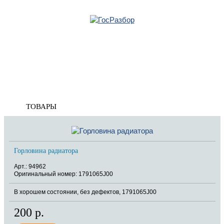
Главная
»
Suzuki
»
Grand Vitara 2005-2015
»
Система охлаждения
» Горловина
радиатора
Корзина
пуста
Горловина радиатора
ТОВАРЫ
Горловина радиатора
Арт.: 94962
Оригинальный номер: 1791065J00
В хорошем состоянии, без дефектов, 1791065J00
200 р.