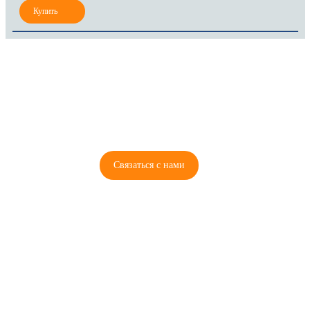
8 (921) 965-34-81
00
00
00
00
ПН-ПТ: 00
- 00
; СБ: 00
- 00
ВС: выходной
Связаться с нами
© 2026 Copyright ГосРазбор