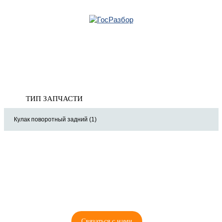
Главная
»
Suzuki
»
Grand Vitara 2005-2015
» Подвеска задних колес
Корзина
Подвеска задних колес
пуста
ТИП ЗАПЧАСТИ
Кулак поворотный задний (1)
8 (921) 965-34-81
00
00
00
00
ПН-ПТ: 00
- 00
; СБ: 00
- 00
ВС: выходной
Связаться с нами