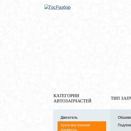
ОБРАТНАЯ СВЯ
Главная
»
Suzuki
»
Grand Vitara 2005-2015
» Куз
Кузов внутренние элемент
КАТЕГОРИИ
ТИП ЗАП
АВТОЗАПЧАСТЕЙ
Двигатель
Обшивка
Кузов внутренние
Подлоко
элементы