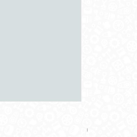
8 (921) 965-34-81
00
00
00
00