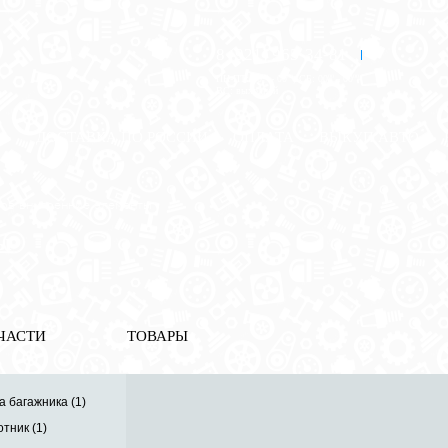
8 (921) 965-34-81
00
00
00
00
ПН-ПТ: 00
- 00
; СБ: 00
- 00
ВС: выходной
ЗЬ
ДОСТАВКА ПО РОССИИ
ОПЛАТА
ВЫКУП АВТО
ов внутренние элементы
ы
ЧАСТИ
ТОВАРЫ
 багажника (1)
тник (1)