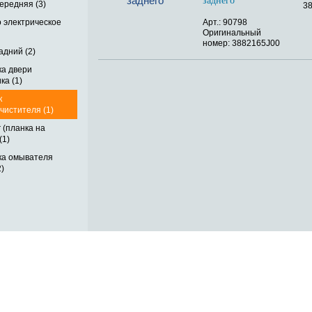
заднего
ередняя (3)
3
 электрическое
Арт.: 90798
Оригинальный
номер: 3882165J00
адний (2)
ка двери
ка (1)
к
чистителя (1)
 (планка на
(1)
ка омывателя
)
ОБРАТНАЯ СВЯЗЬ
ДОСТАВКА ПО РОССИИ