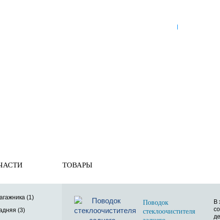
8 (921) 965-34-81
00
00
00
00
ПН-ПТ: 00
- 00
; СБ: 00
- 00
ВС: выходной
ЗЬ
ДОСТАВКА ПО РОССИИ
ОПЛАТА
ВЫКУП АВТО
ые элементы
» Поводок стеклоочистителя
ЧАСТИ
ТОВАРЫ
агажника (1)
В
Поводок
со
адняя (3)
стеклоочистителя
де