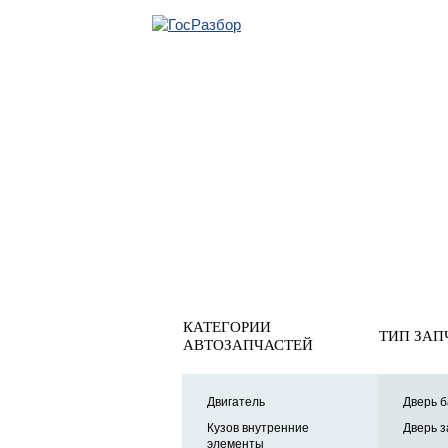
ОБРАТНАЯ СВЯ
Главная
»
Suzuki
»
Grand Vitara 2005-2015
»
Кузов наружн
Поводок стеклоочистителя
КАТЕГОРИИ
ТИП ЗАП
АВТОЗАПЧАСТЕЙ
Двигатель
Дверь б
Кузов внутренние
Дверь з
элементы