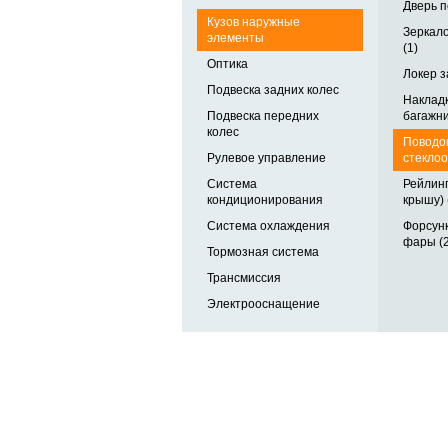
Дверь п
Кузов наружные
Зеркало
элементы
(1)
Оптика
Локер з
Подвеска задних колес
Наклад
Подвеска передних
багажни
колес
Поводо
Рулевое управление
стеклоо
Система
Рейлинг
кондиционирования
крышу) 
Система охлаждения
Форсун
фары (2
Тормозная система
Трансмиссия
Электрооснащение