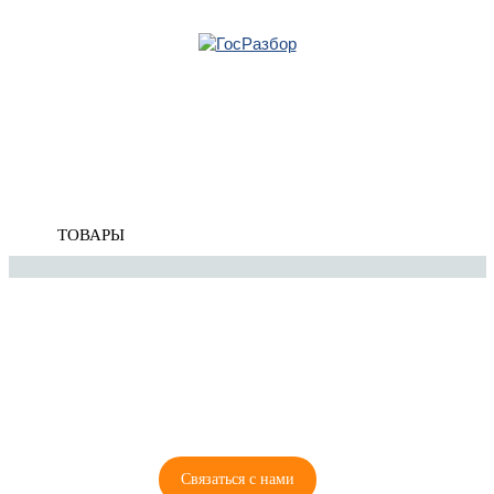
Главная
»
Suzuki
»
Grand Vitara 2005-2015
»
Кузов наружные элементы
» Накладка
крыла
Корзина
пуста
Накладка крыла
ТОВАРЫ
8 (921) 965-34-81
00
00
00
00
ПН-ПТ: 00
- 00
; СБ: 00
- 00
ВС: выходной
Связаться с нами