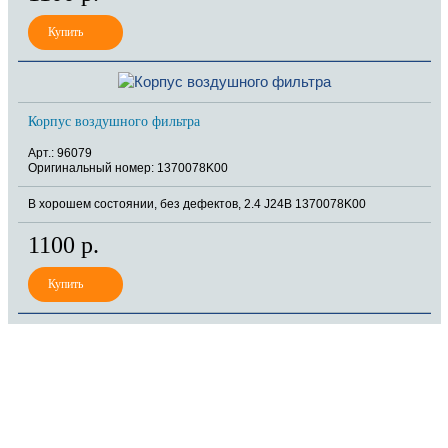
Корпус воздушного фильтра
Арт.: 96079
Оригинальный номер: 1370078K00
В хорошем состоянии, без дефектов, 2.4 J24B 1370078K00
1100 р.
8 (921) 965-34-81
00
00
00
00
ПН-ПТ: 00
- 00
; СБ: 00
- 00