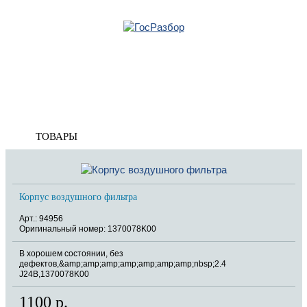
Главная
»
Suzuki
»
Grand Vitara 2005-2015
»
Двигатель
» Корпус воздушного фильтра
Корзина
Корпус воздушного фильтра
пуста
ТОВАРЫ
Корпус воздушного фильтра
Арт.: 94956
Оригинальный номер: 1370078K00
В хорошем состоянии, без
дефектов,&amp;amp;amp;amp;amp;amp;amp;nbsp;2.4
J24B,1370078K00
1100 р.