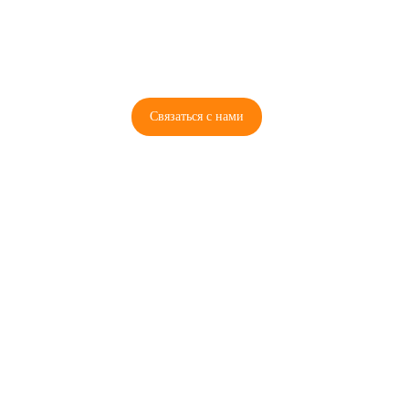
8 (921) 965-34-81
00
00
00
00
ПН-ПТ: 00
- 00
; СБ: 00
- 00
ВС: выходной
Связаться с нами
© 2026 Copyright ГосРазбор