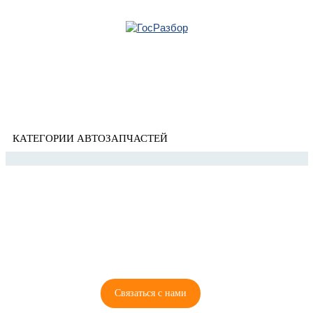
Главная
»
Subaru
» Forester (S10) 1997-2000
Корзина
Forester (S10) 1997-2000
пуста
КАТЕГОРИИ АВТОЗАПЧАСТЕЙ
8 (921) 965-34-81
00
00
00
00
ПН-ПТ: 00
- 00
; СБ: 00
- 00
ВС: выходной
Связаться с нами