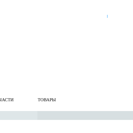
8 (921) 965-34-81
00
00
00
00
ПН-ПТ: 00
- 00
; СБ: 00
- 00
ВС: выходной
ЗЬ
ДОСТАВКА ПО РОССИИ
ОПЛАТА
ВЫКУП АВТО
ждения
ЧАСТИ
ТОВАРЫ