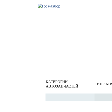
ОБРАТНАЯ СВЯ
Главная
»
Ssang Yong
»
Rodius 2005-2013
» Система охла
Система охлаждения
КАТЕГОРИИ
ТИП ЗАП
АВТОЗАПЧАСТЕЙ