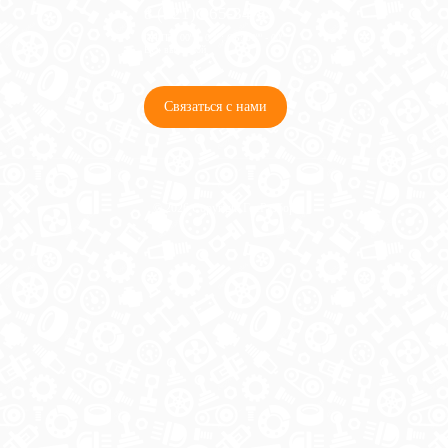
8 (921) 965-34-81
00
00
00
00
ПН-ПТ: 00
- 00
; СБ: 00
- 00
ВС: выходной
Связаться с нами
© 2026 Copyright ГосРазбор