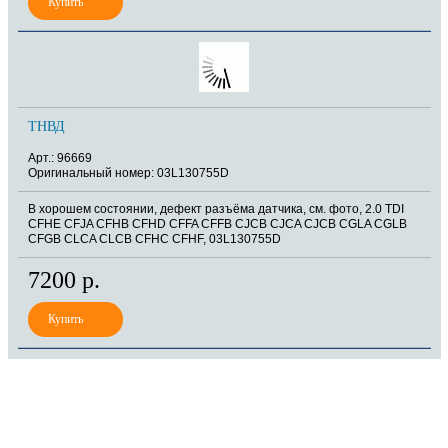
ТНВД
Арт.: 96669
Оригинальный номер: 03L130755D
В хорошем состоянии, дефект разъёма датчика, см. фото, 2.0 TDI
CFHE CFJA CFHB CFHD CFFA CFFB CJCB CJCA CJCB CGLA CGLB
CFGB CLCA CLCB CFHC CFHF, 03L130755D
7200 р.