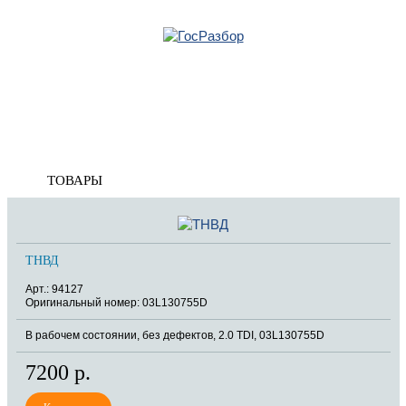
Главная
»
Skoda
»
Superb 2008-2015
»
Двигатель
» ТНВД
Корзина
ТНВД
пуста
ТОВАРЫ
ТНВД
Арт.: 94127
Оригинальный номер: 03L130755D
В рабочем состоянии, без дефектов, 2.0 TDI, 03L130755D
7200 р.