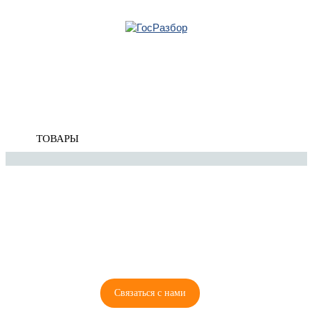
Главная
»
Skoda
»
Superb 2002-2008
» Кузов наружные элементы
Корзина
Кузов наружные элементы
пуста
ТОВАРЫ
8 (921) 965-34-81
00
00
00
00
ПН-ПТ: 00
- 00
; СБ: 00
- 00
ВС: выходной
Связаться с нами