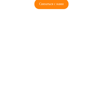
Связаться с нами
© 2026 Copyright ГосРазбор