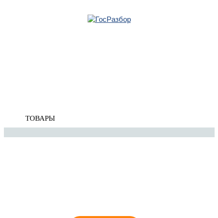
Главная
»
Skoda
»
Rapid 2013-2020
»
Система кондиционирования
» Компрессор
системы кондиционирования
Корзина
пуста
Компрессор системы
кондиционирования
ТОВАРЫ
8 (921) 965-34-81
00
00
00
00
ПН-ПТ: 00
- 00
; СБ: 00
- 00
ВС: выходной