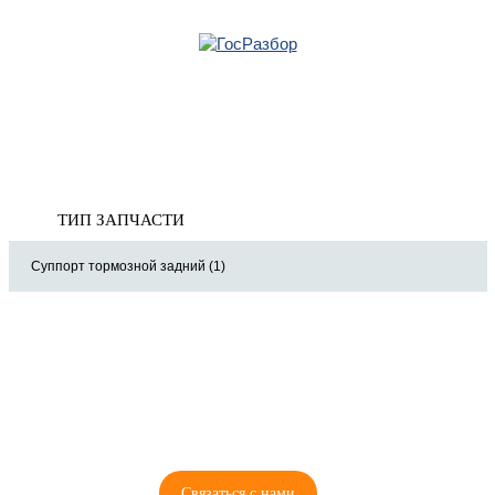
Главная
»
Skoda
»
Octavia (A7) 2013-2020
» Тормозная система
Корзина
Тормозная система
пуста
ТИП ЗАПЧАСТИ
Суппорт тормозной задний (1)
8 (921) 965-34-81
00
00
00
00
ПН-ПТ: 00
- 00
; СБ: 00
- 00
ВС: выходной
Связаться с нами