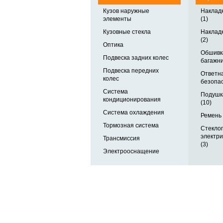
Кузов наружные
Накладк
элементы
(1)
Кузовные стекла
Накладк
(2)
Оптика
Обшивк
Подвеска задних колес
багажни
Подвеска передних
Ответна
колес
безопас
Система
Подушк
кондиционирования
(10)
Система охлаждения
Ремень 
Тормозная система
Стекло
электр
Трансмиссия
(3)
Электрооснащение