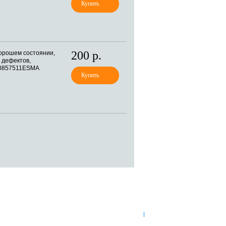
200 р.
орошем состоянии,
 дефектов,
0857511ESMA
8 (921) 965-34-81
00
00
00
00