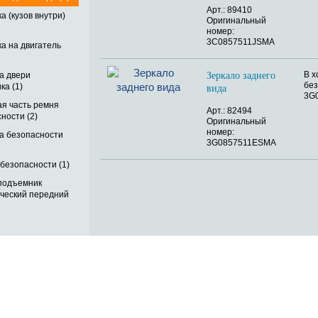
Арт.: 89410
а (кузов внутри)
Оригинальный
номер:
3C0857511JSMA
а на двигатель
В х
а двери
Зеркало заднего
без
ка (1)
вида
3G
я часть ремня
Арт.: 82494
ности (2)
Оригинальный
номер:
а безопасности
3G0857511ESMA
безопасности (1)
подъемник
ический передний
ОБРАТНАЯ СВЯЗЬ
ДОСТАВКА ПО РОССИИ