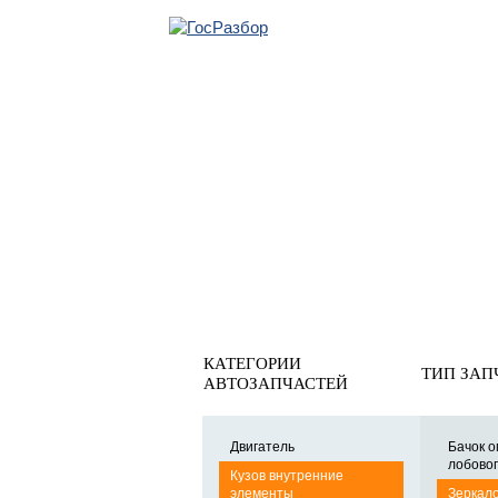
ОБРАТНАЯ СВЯ
Главная
»
Skoda
»
Octavia (A7) 2013-2020
»
Кузов внутре
Зеркало заднего вида
КАТЕГОРИИ
ТИП ЗАП
АВТОЗАПЧАСТЕЙ
Двигатель
Бачок 
лобовог
Кузов внутренние
элементы
Зеркало