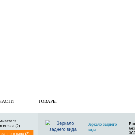
8 (921) 965-34-81
00
00
00
00
ПН-ПТ: 00
- 00
; СБ: 00
- 00
ВС: выходной
ЗЬ
ДОСТАВКА ПО РОССИИ
ОПЛАТА
ВЫКУП АВТО
нние элементы
» Зеркало заднего вида
ЧАСТИ
ТОВАРЫ
омывателя
В х
Зеркало заднего
о стекла (2)
без
вида
3C
 заднего вида (2)