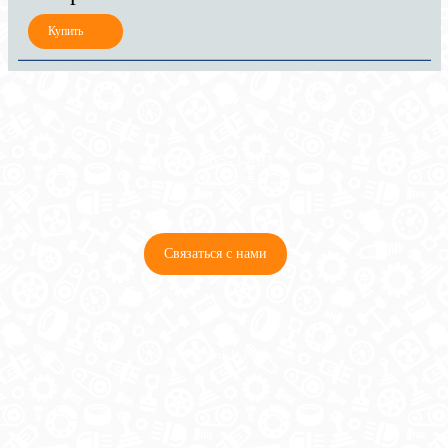
8 (921) 965-34-81
00
00
00
00
ПН-ПТ: 00
- 00
; СБ: 00
- 00
ВС: выходной
Связаться с нами
© 2026 Copyright ГосРазбор