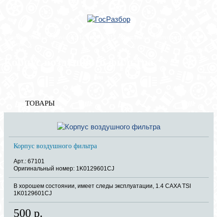
Главная
»
Skoda
»
Octavia (A5 1Z-) 2004-2013
»
Двигатель
» Корпус воздушного
фильтра
Корзина
пуста
Корпус воздушного фильтра
ТОВАРЫ
Корпус воздушного фильтра
Арт.: 67101
Оригинальный номер: 1K0129601CJ
В хорошем состоянии, имеет следы эксплуатации, 1.4 CAXA TSI
1K0129601CJ
500 р.