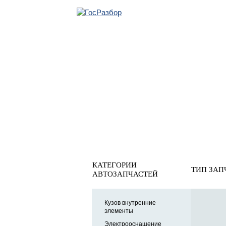
ОБРАТНАЯ СВЯ
Главная
»
Skoda
»
Octavia (A4 1U-) 2000-2011
» Система 
Система охлаждения
КАТЕГОРИИ
ТИП ЗАП
АВТОЗАПЧАСТЕЙ
Кузов внутренние
элементы
Электрооснащение