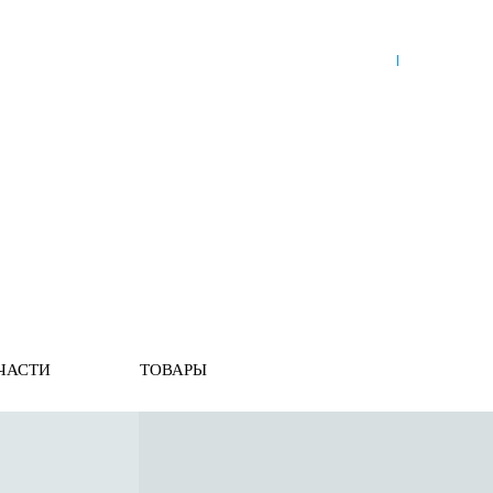
8 (921) 965-34-81
00
00
00
00
ПН-ПТ: 00
- 00
; СБ: 00
- 00
ВС: выходной
ЗЬ
ДОСТАВКА ПО РОССИИ
ОПЛАТА
ВЫКУП АВТО
охлаждения
ЧАСТИ
ТОВАРЫ