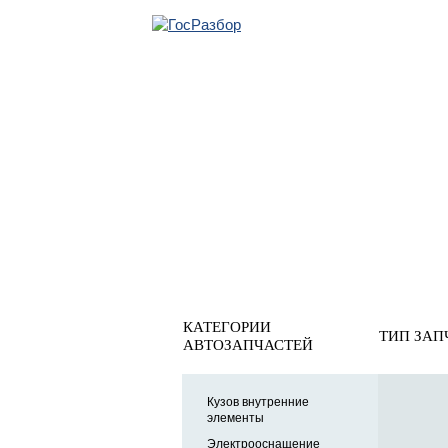
ОБРАТНАЯ СВЯ
Главная
»
Skoda
»
Octavia (A4 1U-) 2000-2011
» Подвеска
Подвеска двигателя/КПП
КАТЕГОРИИ
ТИП ЗАП
АВТОЗАПЧАСТЕЙ
Кузов внутренние
элементы
Электрооснащение