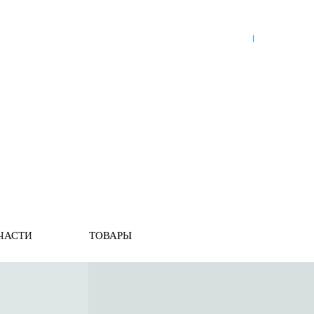
8 (921) 965-34-81
00
00
00
00
ПН-ПТ: 00
- 00
; СБ: 00
- 00
ВС: выходной
ЗЬ
ДОСТАВКА ПО РОССИИ
ОПЛАТА
ВЫКУП АВТО
 двигателя/КПП
ЧАСТИ
ТОВАРЫ