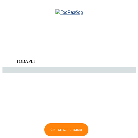
Главная
»
Skoda
»
Octavia 1997-2000
» Подвеска двигателя / КПП
Корзина
Подвеска двигателя / КПП
пуста
ТОВАРЫ
8 (921) 965-34-81
00
00
00
00
ПН-ПТ: 00
- 00
; СБ: 00
- 00
ВС: выходной
Связаться с нами