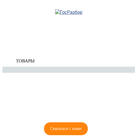
Главная
»
Renault
»
Scenic 2009-2015
» Кузов внутренние элементы
Корзина
Кузов внутренние элементы
пуста
ТОВАРЫ
8 (921) 965-34-81
00
00
00
00
ПН-ПТ: 00
- 00
; СБ: 00
- 00
ВС: выходной
Связаться с нами