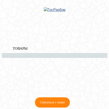
Главная
»
Renault
»
Sandero 2014>
» Подвеска задних колес
Корзина
Подвеска задних колес
пуста
ТОВАРЫ
8 (921) 965-34-81
00
00
00
00
ПН-ПТ: 00
- 00
; СБ: 00
- 00
ВС: выходной
Связаться с нами