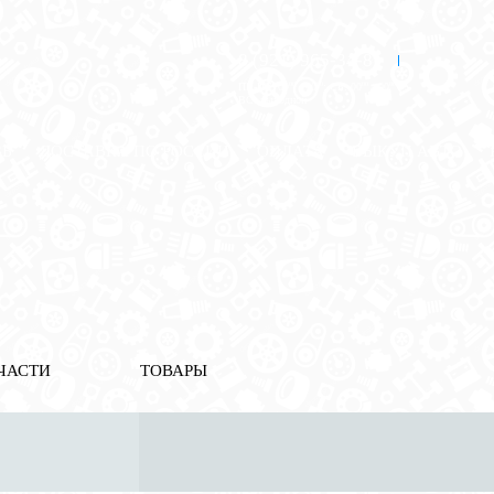
8 (921) 965-34-81
00
00
00
00
ПН-ПТ: 00
- 00
; СБ: 00
- 00
ВС: выходной
ЗЬ
ДОСТАВКА ПО РОССИИ
ОПЛАТА
ВЫКУП АВТО
ЧАСТИ
ТОВАРЫ