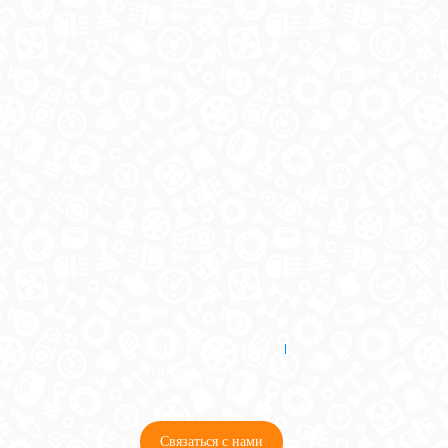
8 (921) 965-34-81
00
00
00
00
ПН-ПТ: 00
- 00
; СБ: 00
- 00
ВС: выходной
Связаться с нами