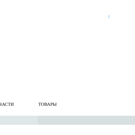
8 (921) 965-34-81
00
00
00
00
ПН-ПТ: 00
- 00
; СБ: 00
- 00
ВС: выходной
ЗЬ
ДОСТАВКА ПО РОССИИ
ОПЛАТА
ВЫКУП АВТО
ние
ЧАСТИ
ТОВАРЫ