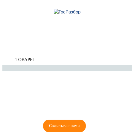
Главная
»
Renault
»
Megane I 1999-2004
» Электрооснащение
Корзина
Электрооснащение
пуста
ТОВАРЫ
8 (921) 965-34-81
00
00
00
00
ПН-ПТ: 00
- 00
; СБ: 00
- 00
ВС: выходной
Связаться с нами