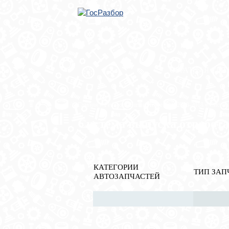
ОБРАТНАЯ СВЯ
Главная
»
Peugeot
»
Partner Tepee (B9) 2008-2018
» Систем
Система выпуска отработа
КАТЕГОРИИ
ТИП ЗАП
АВТОЗАПЧАСТЕЙ