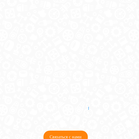
8 (921) 965-34-81
00
00
00
00
ПН-ПТ: 00
- 00
; СБ: 00
- 00
ВС: выходной
Связаться с нами