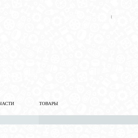
8 (921) 965-34-81
00
00
00
00
ПН-ПТ: 00
- 00
; СБ: 00
- 00
ВС: выходной
ЗЬ
ДОСТАВКА ПО РОССИИ
ОПЛАТА
ВЫКУП АВТО
а выпуска отработанных газов
нных газов
ЧАСТИ
ТОВАРЫ