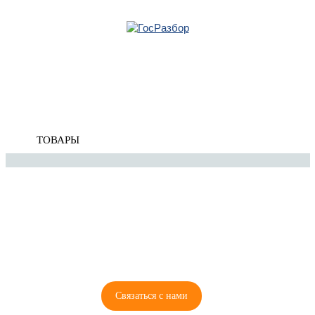
Главная
»
Peugeot
»
308 I 2007-2015
» Кузовные стекла
Корзина
Кузовные стекла
пуста
ТОВАРЫ
8 (921) 965-34-81
00
00
00
00
ПН-ПТ: 00
- 00
; СБ: 00
- 00
ВС: выходной
Связаться с нами