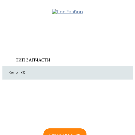
Главная
»
Opel
»
Insignia 2008-2017
» Кузов наружные элементы
Корзина
Кузов наружные элементы
пуста
ТИП ЗАПЧАСТИ
Капот (1)
8 (921) 965-34-81
00
00
00
00
ПН-ПТ: 00
- 00
; СБ: 00
- 00
ВС: выходной
Связаться с нами