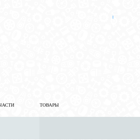
8 (921) 965-34-81
00
00
00
00
ПН-ПТ: 00
- 00
; СБ: 00
- 00
ВС: выходной
ЗЬ
ДОСТАВКА ПО РОССИИ
ОПЛАТА
ВЫКУП АВТО
ЧАСТИ
ТОВАРЫ