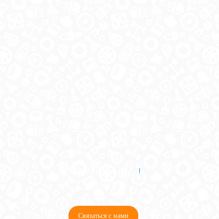
8 (921) 965-34-81
00
00
00
00
ПН-ПТ: 00
- 00
; СБ: 00
- 00
ВС: выходной
Связаться с нами