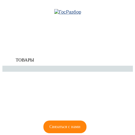
Главная
»
Opel
»
Astra J 2010-2017
» Подвеска задних колёс
Корзина
Подвеска задних колёс
пуста
ТОВАРЫ
8 (921) 965-34-81
00
00
00
00
ПН-ПТ: 00
- 00
; СБ: 00
- 00
ВС: выходной
Связаться с нами