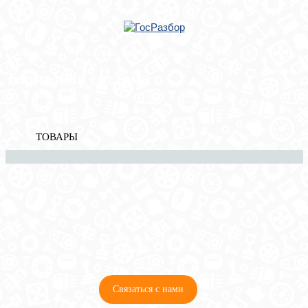
Главная
»
Opel
»
Astra H / Family 2004-2015
» Тормозная система
Корзина
Тормозная система
пуста
ТОВАРЫ
8 (921) 965-34-81
00
00
00
00
ПН-ПТ: 00
- 00
; СБ: 00
- 00
ВС: выходной
Связаться с нами