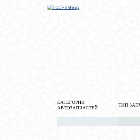
ОБРАТНАЯ СВЯ
Главная
»
Nissan
»
X-Trail (T32) 2014>
» Кузов наружные 
Кузов наружные элементы
КАТЕГОРИИ
ТИП ЗАП
АВТОЗАПЧАСТЕЙ