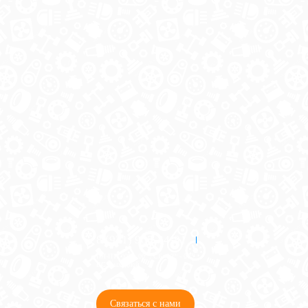
8 (921) 965-34-81
00
00
00
00
ПН-ПТ: 00
- 00
; СБ: 00
- 00
ВС: выходной
Связаться с нами