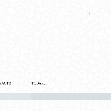
8 (921) 965-34-81
00
00
00
00
ПН-ПТ: 00
- 00
; СБ: 00
- 00
ВС: выходной
ЗЬ
ДОСТАВКА ПО РОССИИ
ОПЛАТА
ВЫКУП АВТО
элементы
ЧАСТИ
ТОВАРЫ