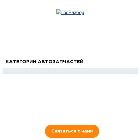
Главная
»
Nissan
» Teana J31 2003-2008
Корзина
Teana J31 2003-2008
пуста
КАТЕГОРИИ АВТОЗАПЧАСТЕЙ
8 (921) 965-34-81
00
00
00
00
ПН-ПТ: 00
- 00
; СБ: 00
- 00
ВС: выходной
Связаться с нами