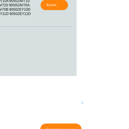
Y10A 90502AV710
V720 90502AV70A
V70B 90502EY10D
Y11D 90502EY12D
8 (921) 965-34-81
00
00
00
00
ПН-ПТ: 00
- 00
; СБ: 00
- 00
ВС: выходной