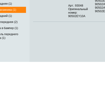
90502E
адняя (1)
90502A
Арт.: 93048
90502A
Оригинальный
агажника (1)
90502E
номер:
адний (1)
90502EY10A
передняя (2)
 в бампер (1)
ель переднего
 (1)
ОБРАТНАЯ СВЯЗЬ
ДОСТАВКА ПО РОССИИ
 месте
ОПЛАТА
ВЫКУП АВТО
КОНТАКТЫ