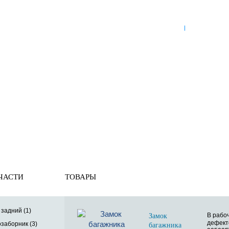
8 (921) 965-34-81
00
00
00
00
ПН-ПТ: 00
- 00
; СБ: 00
- 00
ВС: выходной
ЗЬ
ДОСТАВКА ПО РОССИИ
ОПЛАТА
ВЫКУП АВТО
ные элементы
» Замок багажника
ЧАСТИ
ТОВАРЫ
задний (1)
В рабо
Замок
дефекто
заборник (3)
багажника