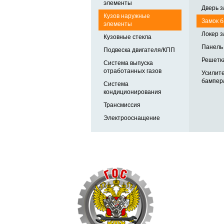
элементы
Дверь з
Кузов наружные
Замок б
элементы
Локер з
Кузовные стекла
Панель 
Подвеска двигателя/КПП
Решетка
Система выпуска
отработанных газов
Усилит
бампера
Система
кондиционирования
Трансмиссия
Электрооснащение
Автозапчасти в одном
и по выгодной цене