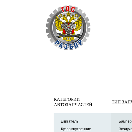
ОБРАТНАЯ СВЯ
Главная
»
Nissan
»
Qashqai (J10) 2006-2014
»
Кузов наруж
Замок багажника
КАТЕГОРИИ
ТИП ЗАП
АВТОЗАПЧАСТЕЙ
Двигатель
Бампер 
Кузов внутренние
Воздухо