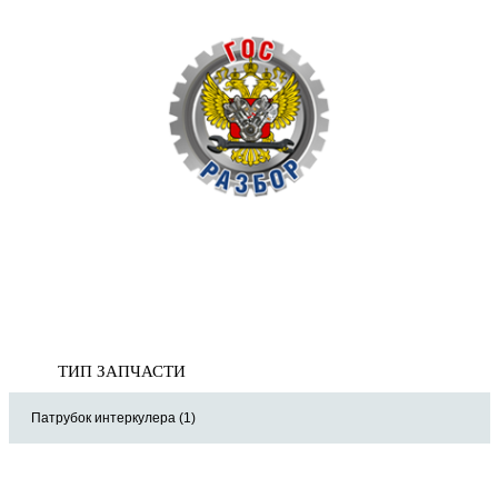
Корзина
пуста
Главная
»
Nissan
»
Pathfinder (R51) 2005-2014
» Двигатель
Двигатель
ТИП ЗАПЧАСТИ
Патрубок интеркулера (1)