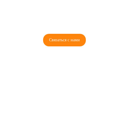
8 (921) 965-34-81
00
00
00
00
ПН-ПТ: 00
- 00
; СБ: 00
- 00
ВС: выходной
Связаться с нами
© 2026 Copyright ГосРазбор