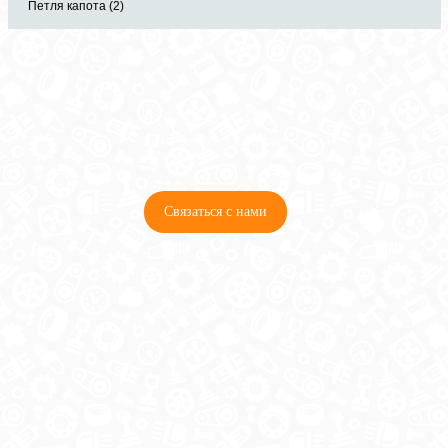
Петля капота (2)
8 (921) 965-34-81
00
00
00
00
ПН-ПТ: 00
- 00
; СБ: 00
- 00
ВС: выходной
Связаться с нами
© 2026 Copyright ГосРазбор