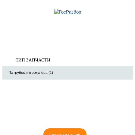
Главная
»
Nissan
»
Navara (D40) 2005-2015
» Двигатель
Корзина
Двигатель
пуста
ТИП ЗАПЧАСТИ
Патрубок интеркулера (1)
8 (921) 965-34-81
00
00
00
00
ПН-ПТ: 00
- 00
; СБ: 00
- 00
ВС: выходной
Связаться с нами