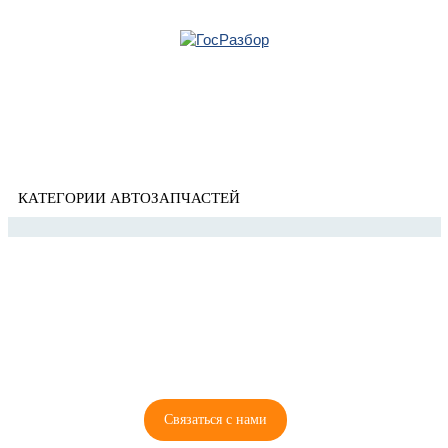
Главная
»
Nissan
» Murano (Z50) 2004-2008
Корзина
Murano (Z50) 2004-2008
пуста
КАТЕГОРИИ АВТОЗАПЧАСТЕЙ
8 (921) 965-34-81
00
00
00
00
ПН-ПТ: 00
- 00
; СБ: 00
- 00
ВС: выходной
Связаться с нами