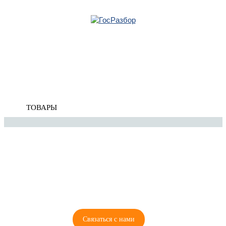
Главная
»
Mitsubishi
»
Outlander XL (CW) 2006-2012
» Система выпуска
отработанных газов
Корзина
пуста
Система выпуска отработанных газов
ТОВАРЫ
8 (921) 965-34-81
00
00
00
00
ПН-ПТ: 00
- 00
; СБ: 00
- 00
ВС: выходной
Связаться с нами