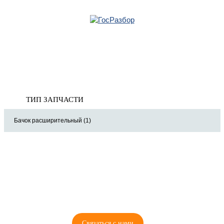
Главная
»
Mitsubishi
»
Lancer (CX,CY) 2007-2017
» Система охлаждения
Корзина
Система охлаждения
пуста
ТИП ЗАПЧАСТИ
Бачок расширительный (1)
8 (921) 965-34-81
00
00
00
00
ПН-ПТ: 00
- 00
; СБ: 00
- 00
ВС: выходной
Связаться с нами