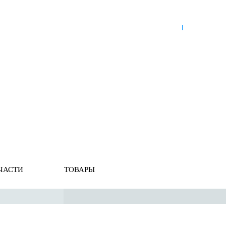
8 (921) 965-34-81
00
00
00
00
ПН-ПТ: 00
- 00
; СБ: 00
- 00
ВС: выходной
ЗЬ
ДОСТАВКА ПО РОССИИ
ОПЛАТА
ВЫКУП АВТО
мозная система
ЧАСТИ
ТОВАРЫ