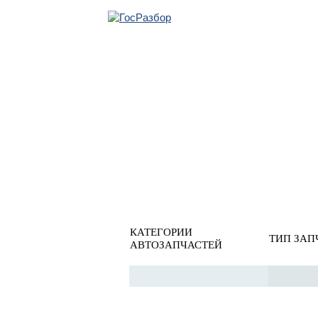
ОБРАТНАЯ СВЯ
Главная
»
Mitsubishi
»
Lancer (CS/Classic) 2003-2008
» Тор
Тормозная система
КАТЕГОРИИ
ТИП ЗАП
АВТОЗАПЧАСТЕЙ